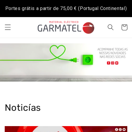
Saltar
para o
Portes grátis a partir de
75,00 €
(Portugal Continental)
conteúdo
Carrinh
Noticías