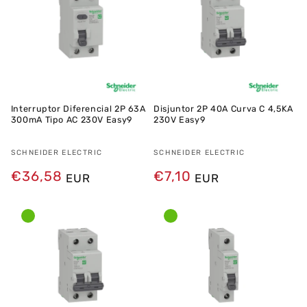
Interruptor Diferencial 2P 63A
Disjuntor 2P 40A Curva C 4,5KA
300mA Tipo AC 230V Easy9
230V Easy9
Fornecedor:
SCHNEIDER ELECTRIC
Fornecedor:
SCHNEIDER ELECTRIC
Preço
€36,58
Preço
€7,10
EUR
EUR
normal
normal