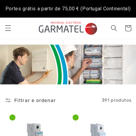
Saltar
para o
Portes grátis a partir de
75,00 €
(Portugal Continental)
conteúdo
Carrinh
Filtrar e ordenar
391 produtos