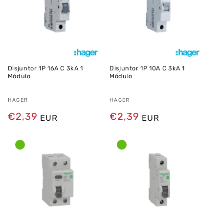
Disjuntor 1P 16A C 3kA 1
Disjuntor 1P 10A C 3kA 1
Módulo
Módulo
Fornecedor:
HAGER
Fornecedor:
HAGER
Preço
€2,39
Preço
€2,39
EUR
EUR
normal
normal