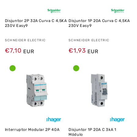
Disjuntor 2P 32A Curva C 4,5KA
Disjuntor 1P 20A Curva C 4,5KA
230V Easy9
230V Easy9
Fornecedor:
SCHNEIDER ELECTRIC
Fornecedor:
SCHNEIDER ELECTRIC
Preço
€7,10
Preço
€1,93
EUR
EUR
normal
normal
Interruptor Modular 2P 40A
Disjuntor 1P 20A C 3kA 1
Módulo