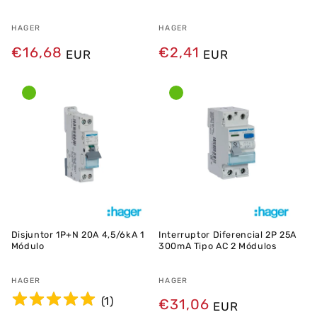
Fornecedor:
HAGER
Fornecedor:
HAGER
Preço
€16,68
Preço
€2,41
EUR
EUR
normal
normal
Disjuntor 1P+N 20A 4,5/6kA 1
Interruptor Diferencial 2P 25A
Módulo
300mA Tipo AC 2 Módulos
Fornecedor:
HAGER
Fornecedor:
HAGER
(
1
)
Preço
€31,06
EUR