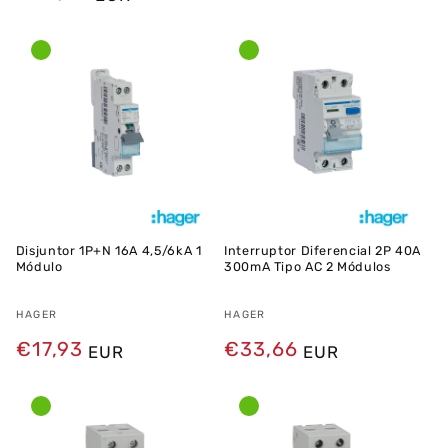
normal
Disjuntor 1P+N 16A 4,5/6kA 1
Interruptor Diferencial 2P 40A
Módulo
300mA Tipo AC 2 Módulos
Fornecedor:
HAGER
Fornecedor:
HAGER
Preço
€17,93
Preço
€33,66
EUR
EUR
normal
normal