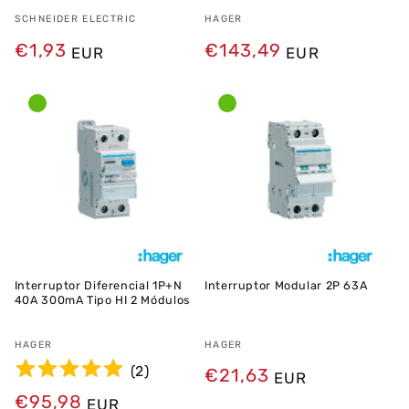
Fornecedor:
SCHNEIDER ELECTRIC
Fornecedor:
HAGER
Preço
€1,93
Preço
€143,49
EUR
EUR
normal
normal
Interruptor Diferencial 1P+N
Interruptor Modular 2P 63A
40A 300mA Tipo HI 2 Módulos
Fornecedor:
HAGER
Fornecedor:
HAGER
(
2
)
Preço
€21,63
EUR
normal
Preço
€95,98
EUR