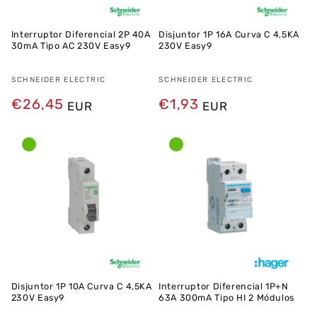
Interruptor Diferencial 2P 40A
Disjuntor 1P 16A Curva C 4,5KA
30mA Tipo AC 230V Easy9
230V Easy9
Fornecedor:
SCHNEIDER ELECTRIC
Fornecedor:
SCHNEIDER ELECTRIC
Preço
€26,45
Preço
€1,93
EUR
EUR
normal
normal
Disjuntor 1P 10A Curva C 4,5KA
Interruptor Diferencial 1P+N
230V Easy9
63A 300mA Tipo HI 2 Módulos