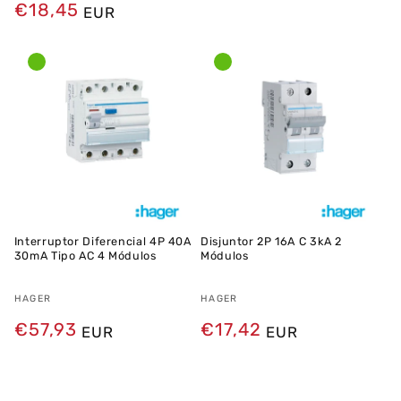
normal
Preço
€18,45
EUR
normal
Interruptor Diferencial 4P 40A
Disjuntor 2P 16A C 3kA 2
30mA Tipo AC 4 Módulos
Módulos
Fornecedor:
HAGER
Fornecedor:
HAGER
Preço
€57,93
Preço
€17,42
EUR
EUR
normal
normal