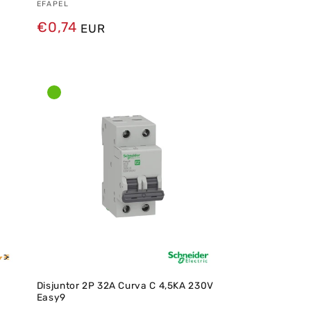
Fornecedor:
EFAPEL
Preço
€0,74
EUR
normal
2
Disjuntor 2P 32A Curva C 4,5KA 230V
Easy9