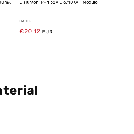
 300mA
Disjuntor 1P+N 32A C 6/10KA 1 Módulo
Multímetro I
TRMS AC/DC 
Fornecedor:
HAGER
Fornecedor
HT INSTRUMEN
Preço
€20,12
Preço
€127,08
EUR
normal
normal
terial