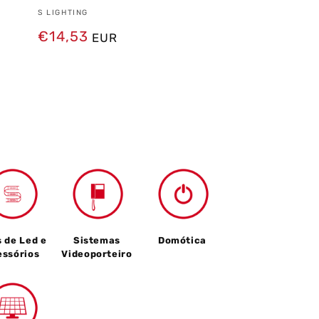
Fornecedor:
S LIGHTING
Preço
€14,53
EUR
normal
s de Led e
Sistemas
Domótica
essórios
Videoporteiro