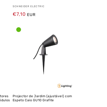
Fornecedor:
SCHNEIDER ELECTRIC
Preço
€7,10
EUR
normal
tores
Projector de Jardim (ajustável) com
ódulos
Espeto Caio GU10 Grafite