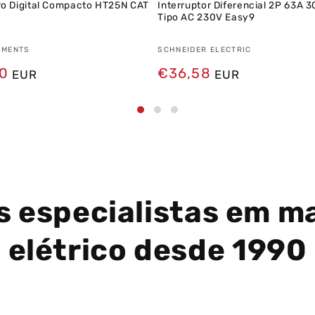
ro Digital Compacto HT25N CAT
Interruptor Diferencial 2P 63A
Tipo AC 230V Easy9
dor:
UMENTS
Fornecedor:
SCHNEIDER ELECTRIC
0
Preço
€36,58
EUR
EUR
normal
 especialistas em ma
elétrico desde 1990