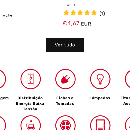
dor:
Fornecedor:
EFAPEL
(
1
)
5
EUR
Preço
€4,67
EUR
normal
Ver tudo
agem
Distribuição
Fichas e
Lâmpadas
Fita
Energia Baixa
Tomadas
Ac
Tensão