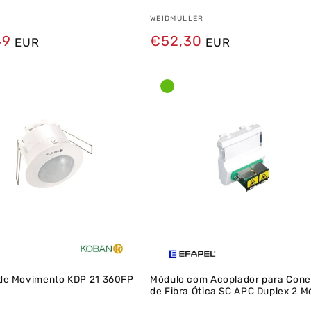
dor:
Fornecedor:
WEIDMULLER
49
Preço
€52,30
EUR
EUR
normal
 de Movimento KDP 21 360FP
Módulo com Acoplador para Cone
de Fibra Ótica SC APC Duplex 2 M