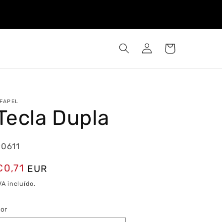
Iniciar
Carrinho
sessão
FAPEL
Tecla Dupla
90611
Preço
€0,71
EUR
normal
VA incluído.
or