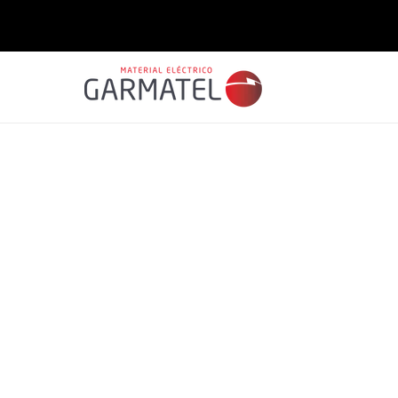
Saltar
para o
conteúdo
Saltar para
a
informação
do produto