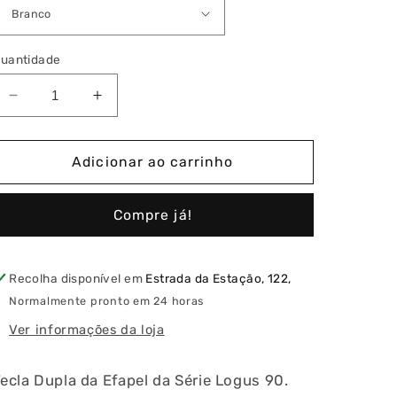
uantidade
Diminuir
Aumentar
a
a
quantidade
quantidade
de
de
Adicionar ao carrinho
Tecla
Tecla
Dupla
Dupla
Compre já!
Recolha disponível em
Estrada da Estação, 122,
Normalmente pronto em 24 horas
Ver informações da loja
ecla Dupla da Efapel da Série Logus 90.