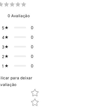
0
Avaliação
0
5
0
4
0
3
0
2
0
1
licar para deixar
valiação
Star rating