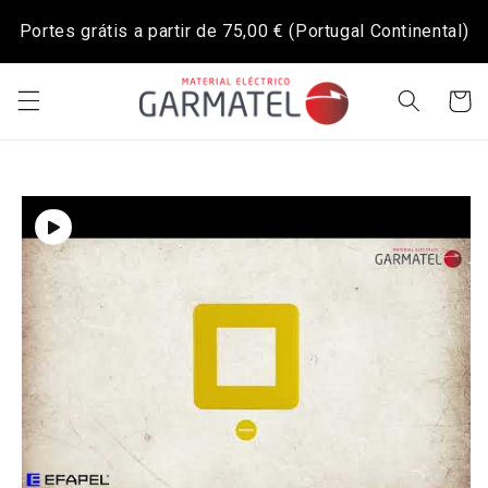
Saltar
para o
Portes grátis a partir de
75,00 €
(Portugal Continental)
conteúdo
Carrinh
Saltar para
a
informação
do produto