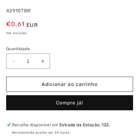
42910TBR
Preço
€0,61
EUR
normal
IVA incluído.
Quantidade
Diminuir
Aumentar
a
a
quantidade
quantidade
de
de
Adicionar ao carrinho
Espelho
Espelho
Simples
Simples
Compre já!
Branco
Branco
Latina
Latina
Recolha disponível em
Estrada da Estação, 122,
Normalmente pronto em 24 horas