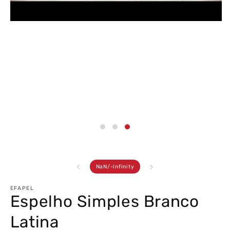
Abrir
conteúdo
multimédia
3
em
modal
de
NaN
/
-Infinity
EFAPEL
Espelho Simples Branco
Latina