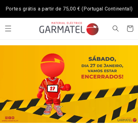
Saltar
para o
Portes grátis a partir de
75,00 €
(Portugal Continental)
conteúdo
Carrinh