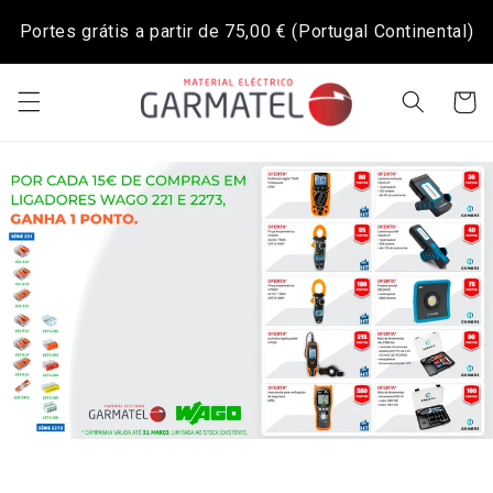
Saltar
para o
Portes grátis a partir de
75,00 €
(Portugal Continental)
conteúdo
Carrinh