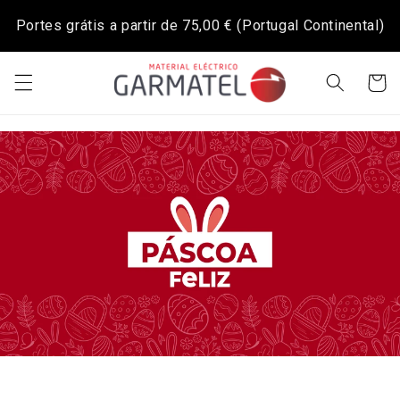
Saltar
para o
Portes grátis a partir de
75,00 €
(Portugal Continental)
conteúdo
Carrinh