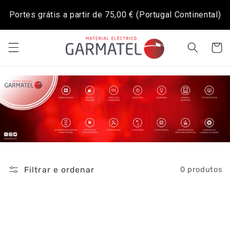
Saltar
para o
Portes grátis a partir de
75,00 €
(Portugal Continental)
conteúdo
Carrinh
Filtrar e ordenar
0 produtos