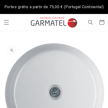
Saltar
para o
Portes grátis a partir de
75,00 €
(Portugal Continental)
conteúdo
Carrinh
Saltar para
a
informação
do produto