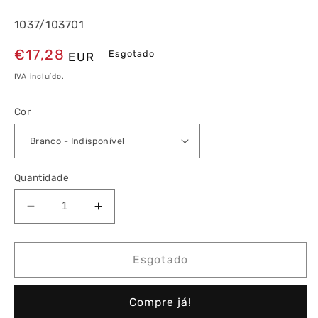
1037/103701
Preço
€17,28
Esgotado
EUR
normal
IVA incluído.
Cor
Quantidade
Diminuir
Aumentar
a
a
quantidade
quantidade
de
de
Esgotado
Obturador
Obturador
para
para
Compre já!
Saída
Saída