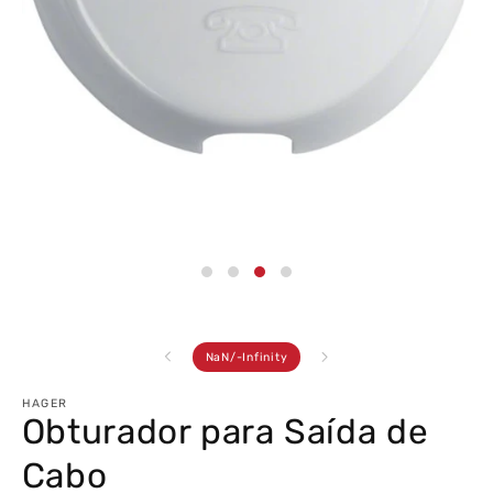
Abrir
conteúdo
multimédia
3
em
modal
de
NaN
/
-Infinity
HAGER
Obturador para Saída de
Cabo