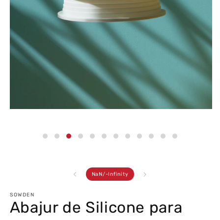
Abrir
conteúdo
multimédia
3
em
modal
de
NaN
/
-Infinity
SOWDEN
Abajur de Silicone para