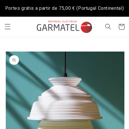
Saltar
para o
Portes grátis a partir de
75,00 €
(Portugal Continental)
conteúdo
Carrinh
Saltar para
a
informação
do produto