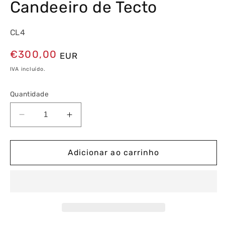
Candeeiro de Tecto
CL4
Preço
€300,00
EUR
normal
IVA incluído.
Quantidade
Diminuir
Aumentar
a
a
quantidade
quantidade
de
de
Adicionar ao carrinho
Abajur
Abajur
de
de
Silicone
Silicone
para
para
Candeeiro
Candeeiro
de
de