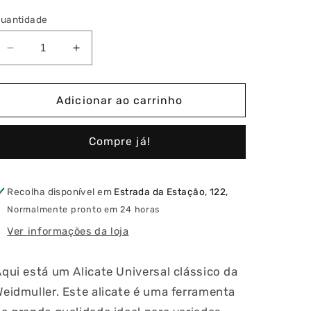
uantidade
Diminuir
Aumentar
a
a
quantidade
quantidade
de
de
Adicionar ao carrinho
Alicate
Alicate
Universal
Universal
Compre já!
Weidmuller
Weidmuller
Recolha disponível em
Estrada da Estação, 122,
Normalmente pronto em 24 horas
Ver informações da loja
qui está um Alicate Universal clássico da
eidmuller. Este alicate é uma ferramenta