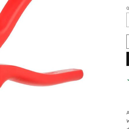
Q
A
W