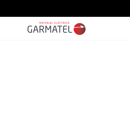
Saltar
para o
conteúdo
Saltar para
a
informação
do produto