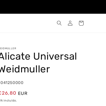
Iniciar
Carrinho
sessão
EIDMULLER
Alicate Universal
Weidmuller
9041250000
Preço
€26,80
EUR
normal
VA incluído.