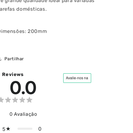
e grande qualidade ideal para variadas
arefas domésticas.
Dimensões: 200mm
Partilhar
ia
Reviews
0.0
0
Avaliação
0
5