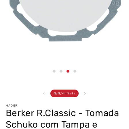
Abrir
conteúdo
multimédia
3
em
modal
de
NaN
/
-Infinity
HAGER
Berker R.Classic - Tomada
Schuko com Tampa e