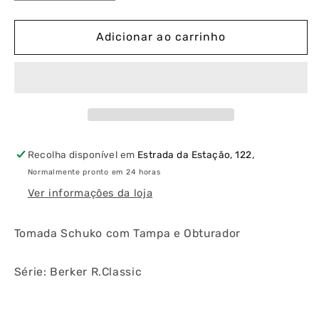
a
a
quantidade
quantidade
de
de
Adicionar ao carrinho
Berker
Berker
R.Classic
R.Classic
-
-
Tomada
Tomada
Schuko
Schuko
com
com
Tampa
Tampa
Recolha disponível em
Estrada da Estação, 122,
e
e
Normalmente pronto em 24 horas
Obturador
Obturador
Ver informações da loja
Tomada Schuko com Tampa e Obturador
Série: Berker R.Classic