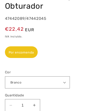
Obturador
47442089/47442045
Preço
€22,42
EUR
normal
IVA incluído.
Por encomenda
Cor
Quantidade
Diminuir
Aumentar