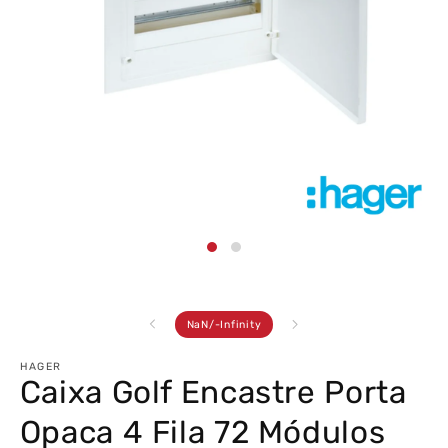
Abrir
conteúdo
multimédia
1
em
modal
de
NaN
/
-Infinity
HAGER
Caixa Golf Encastre Porta
Opaca 4 Fila 72 Módulos