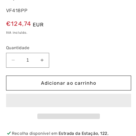
VF418PP
Preço
€124,74
EUR
normal
IVA incluído.
Quantidade
Diminuir
Aumentar
a
a
quantidade
quantidade
de
de
Adicionar ao carrinho
Caixa
Caixa
Golf
Golf
Encastre
Encastre
Porta
Porta
Opaca
Opaca
4
4
Fila
Fila
Recolha disponível em
Estrada da Estação, 122,