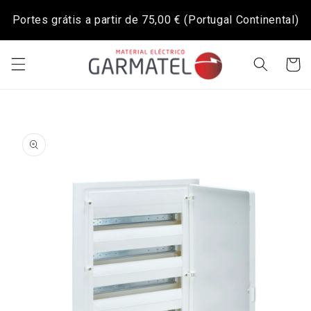
Saltar
para o
Portes grátis a partir de
75,00 €
(Portugal Continental)
conteúdo
Carrinh
Saltar para
a
informação
do produto