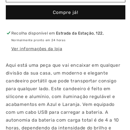
Candeeiro
Candeeiro
de
de
Compre já!
Silicone
Silicone
sem
sem
Fios
Fios
LED
LED
Recolha disponível em
Estrada da Estação, 122,
3W
3W
Normalmente pronto em 24 horas
Azul
Azul
Ver informações da loja
e
e
Laranja
Laranja
Aqui está uma peça que vai encaixar em qualquer
divisão da sua casa, um moderno e elegante
candeeiro portátil que pode transportar consigo
para qualquer lado. Este candeeiro é feito em
silicone e alumínio, com iluminação regulável e
acabamentos em Azul e Laranja. Vem equipado
com um cabo USB para carregar a bateria. A
autonomia da bateria com carga total é de 4 a 10
horas, dependendo da intensidade do brilho e