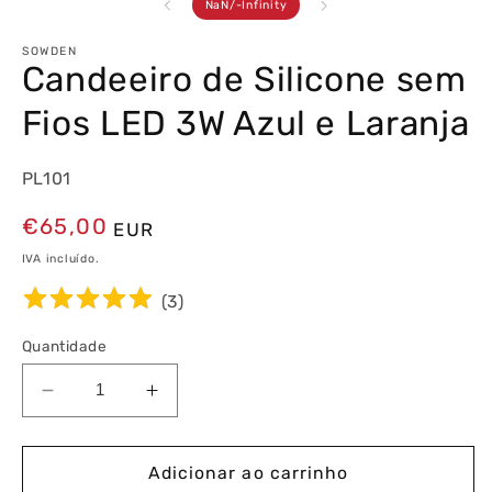
de
NaN
/
-Infinity
SOWDEN
Candeeiro de Silicone sem
Fios LED 3W Azul e Laranja
PL101
Preço
€65,00
EUR
normal
IVA incluído.
(
3
)
Quantidade
Diminuir
Aumentar
a
a
quantidade
quantidade
de
de
Adicionar ao carrinho