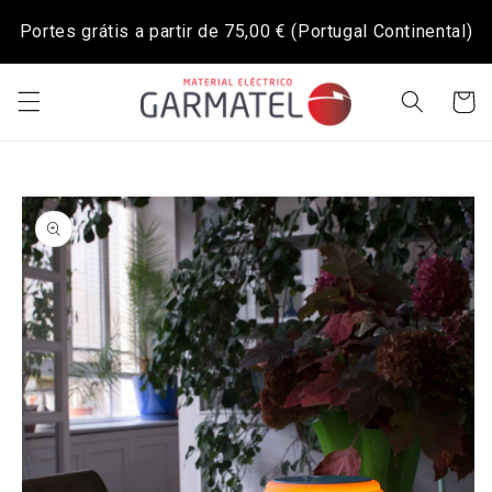
Saltar
para o
Portes grátis a partir de
75,00 €
(Portugal Continental)
conteúdo
Carrinh
Saltar para
a
informação
do produto