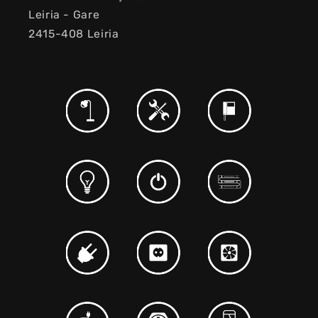
Leiria - Gare
2415-408 Leiria