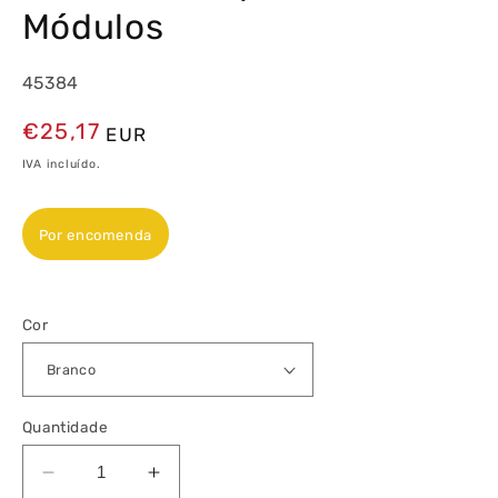
Módulos
45384
Preço
€25,17
EUR
normal
IVA incluído.
Por encomenda
Cor
Quantidade
Diminuir
Aumentar