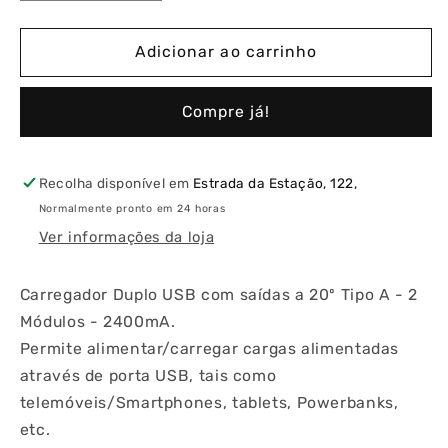
a
a
quantidade
quantidade
de
de
Adicionar ao carrinho
Carregador
Carregador
Duplo
Duplo
Compre já!
USB
USB
Saídas
Saídas
20º
20º
Tipo
Tipo
Recolha disponível em
Estrada da Estação, 122,
A
A
Normalmente pronto em 24 horas
2
2
Ver informações da loja
Módulos
Módulos
Carregador Duplo USB com saídas a 20º Tipo A - 2
Módulos - 2400mA.
Permite alimentar/carregar cargas alimentadas
através de porta USB, tais como
telemóveis/Smartphones, tablets, Powerbanks,
etc.