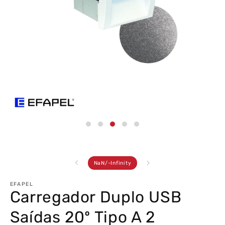
Abrir
conteúdo
multimédia
3
em
modal
de
NaN
/
-Infinity
EFAPEL
Carregador Duplo USB
Saídas 20º Tipo A 2