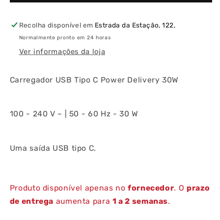
C
C
Power
Power
Delivery
Delivery
Recolha disponível em
Estrada da Estação, 122,
30W
30W
Normalmente pronto em 24 horas
Ver informações da loja
Carregador USB Tipo C Power Delivery 30W
100 - 240 V ~ | 50 - 60 Hz - 30 W
Uma saída USB tipo C.
Produto disponível apenas no
fornecedor
. O
prazo
de entrega
aumenta para
1 a 2 semanas
.