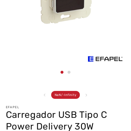
Abrir
conteúdo
multimédia
1
em
modal
de
NaN
/
-Infinity
EFAPEL
Carregador USB Tipo C
Power Delivery 30W