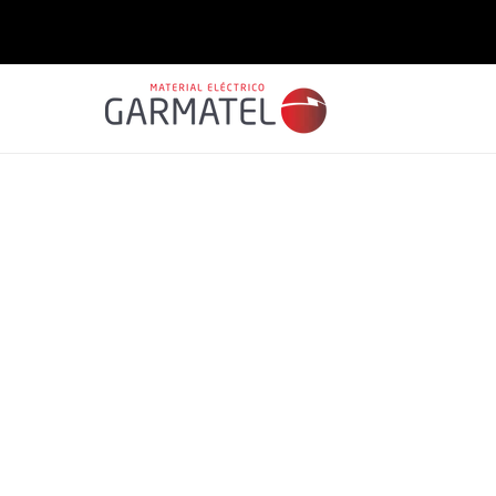
Saltar
para o
conteúdo
Saltar para
a
informação
do produto