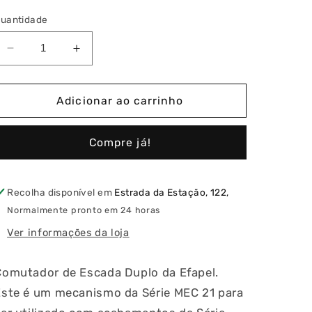
uantidade
Diminuir
Aumentar
a
a
quantidade
quantidade
de
de
Adicionar ao carrinho
Comutador
Comutador
de
de
Compre já!
Escada
Escada
Duplo
Duplo
Recolha disponível em
Estrada da Estação, 122,
Normalmente pronto em 24 horas
Ver informações da loja
Comutador de Escada Duplo da Efapel.
Este é um mecanismo da Série MEC 21 para