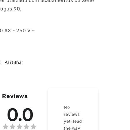
er utilizado com acabamentos da Série
Logus 90.
0 AX - 250 V ~
Partilhar
ia
Reviews
0.0
No
reviews
yet, lead
the way