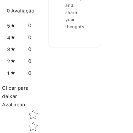
and
0
Avaliação
share
your
0
5
thoughts
0
4
0
3
0
2
0
1
Clicar para
deixar
Avaliação
Star rating