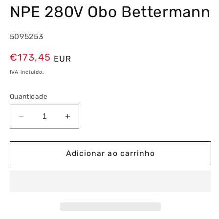
NPE 280V Obo Bettermann
5095253
Preço
€173,45
EUR
normal
IVA incluído.
Quantidade
Diminuir
Aumentar
a
a
quantidade
quantidade
de
de
Adicionar ao carrinho
Descarregador
Descarregador
Sobretensões
Sobretensões
V20,
V20,
3P
3P
+
+
NPE
NPE