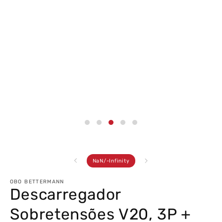
multimédia
3
em
modal
de
NaN
/
-Infinity
OBO BETTERMANN
Descarregador
Sobretensões V20, 3P +