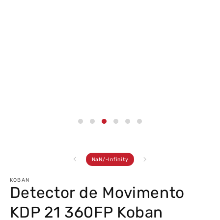
Abrir
conteúdo
multimédia
3
em
modal
de
NaN
/
-Infinity
KOBAN
Detector de Movimento
KDP 21 360FP Koban