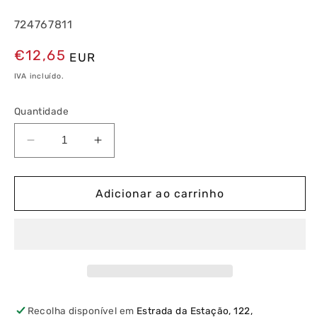
724767811
Preço
€12,65
EUR
normal
IVA incluído.
Quantidade
Diminuir
Aumentar
a
a
quantidade
quantidade
de
de
Adicionar ao carrinho
Detector
Detector
de
de
Movimento
Movimento
KDP
KDP
21
21
360FP
360FP
Koban
Koban
Recolha disponível em
Estrada da Estação, 122,