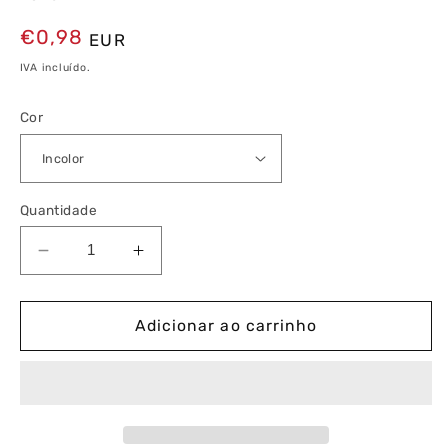
Preço
€0,98
EUR
normal
IVA incluído.
Cor
Quantidade
Diminuir
Aumentar
a
a
quantidade
quantidade
de
de
Adicionar ao carrinho
Difusor
Difusor
para
para
Sinalizador
Sinalizador