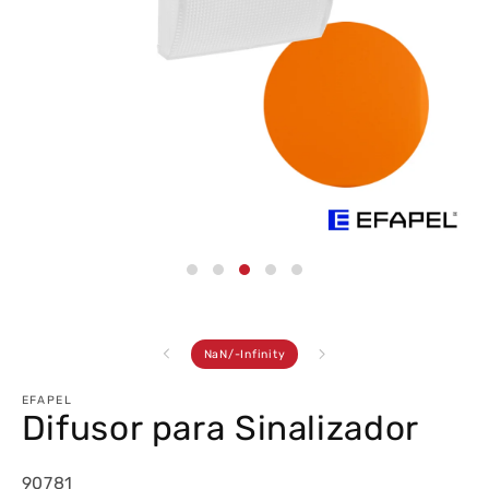
Abrir
conteúdo
multimédia
3
em
modal
de
NaN
/
-Infinity
EFAPEL
Difusor para Sinalizador
90781