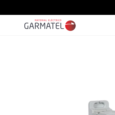
Saltar
para o
conteúdo
Saltar para
a
informação
do produto