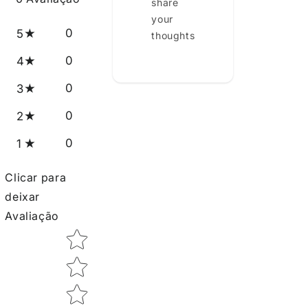
share
your
0
5
thoughts
0
4
0
3
0
2
0
1
Clicar para
deixar
Avaliação
Star rating