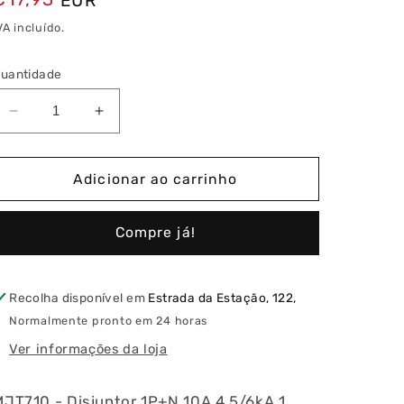
EUR
normal
VA incluído.
uantidade
Diminuir
Aumentar
a
a
quantidade
quantidade
de
de
Adicionar ao carrinho
Disjuntor
Disjuntor
1P+N
1P+N
Compre já!
10A
10A
4,5/6kA
4,5/6kA
1
1
Módulo
Módulo
Recolha disponível em
Estrada da Estação, 122,
Normalmente pronto em 24 horas
Ver informações da loja
MJT710 - Disjuntor 1P+N 10A 4,5/6kA 1