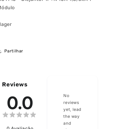
Módulo
Hager
ia
Partilhar
Reviews
0.0
No
reviews
yet, lead
the way
and
0
Avaliação