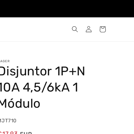
Iniciar
Carrinho
sessão
AGER
Disjuntor 1P+N
10A 4,5/6kA 1
Módulo
MJT710
Preço
€17,93