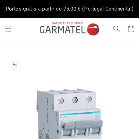
Saltar
para o
Portes grátis a partir de
75,00 €
(Portugal Continental)
conteúdo
Carrinh
Saltar para
a
informação
do produto