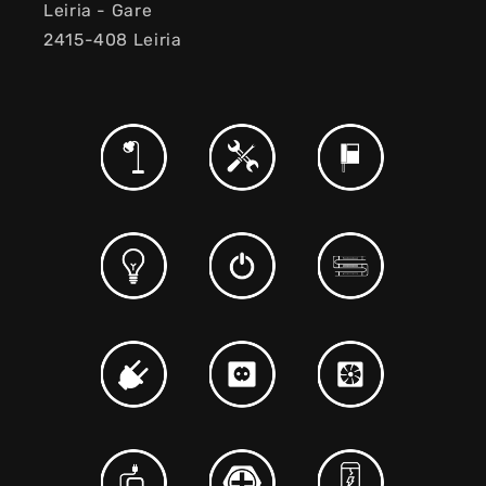
Leiria - Gare
2415-408 Leiria