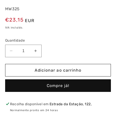
MW325
Preço
€23,15
EUR
normal
IVA incluído.
Quantidade
Diminuir
Aumentar
a
a
quantidade
quantidade
de
de
Adicionar ao carrinho
Disjuntor
Disjuntor
3P
3P
Compre já!
25A
25A
C
C
3kA
3kA
3
3
Recolha disponível em
Estrada da Estação, 122,
Módulos
Módulos
Normalmente pronto em 24 horas