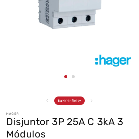
Abrir
conteúdo
multimédia
1
em
modal
de
NaN
/
-Infinity
HAGER
Disjuntor 3P 25A C 3kA 3
Módulos