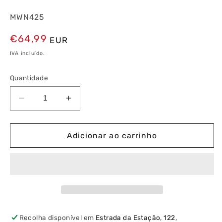
MWN425
Preço
€64,99
EUR
normal
IVA incluído.
Quantidade
Diminuir
Aumentar
a
a
quantidade
quantidade
de
de
Adicionar ao carrinho
Disjuntor
Disjuntor
4P
4P
25A
25A
C
C
3kA
3kA
4
4
Módulos
Módulos
Recolha disponível em
Estrada da Estação, 122,