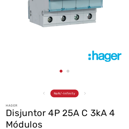
Abrir
conteúdo
multimédia
1
em
modal
de
NaN
/
-Infinity
HAGER
Disjuntor 4P 25A C 3kA 4
Módulos