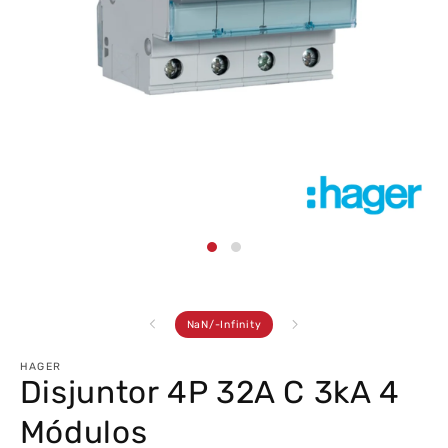
Abrir
conteúdo
multimédia
1
em
modal
de
NaN
/
-Infinity
HAGER
Disjuntor 4P 32A C 3kA 4
Módulos