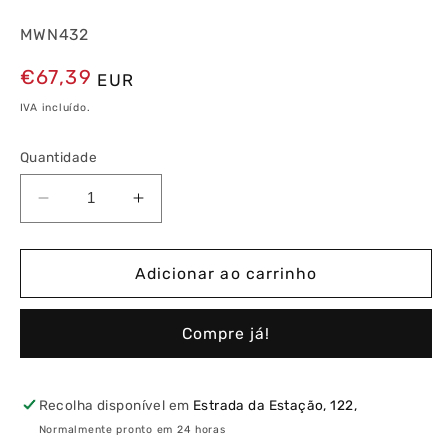
MWN432
Preço
€67,39
EUR
normal
IVA incluído.
Quantidade
Diminuir
Aumentar
a
a
quantidade
quantidade
de
de
Adicionar ao carrinho
Disjuntor
Disjuntor
4P
4P
Compre já!
32A
32A
C
C
3kA
3kA
4
4
Recolha disponível em
Estrada da Estação, 122,
Módulos
Módulos
Normalmente pronto em 24 horas