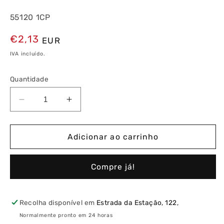
55120 1CP
Preço
€2,13
EUR
normal
IVA incluído.
Quantidade
Diminuir
Aumentar
a
a
quantidade
quantidade
de
de
Adicionar ao carrinho
Disjuntor
Disjuntor
MT
MT
Compre já!
1P
1P
4,5kA
4,5kA
20A
20A
Curva
Curva
Recolha disponível em
Estrada da Estação, 122,
C
C
Normalmente pronto em 24 horas