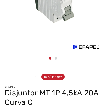
Abrir
conteúdo
multimédia
1
em
modal
de
NaN
/
-Infinity
EFAPEL
Disjuntor MT 1P 4,5kA 20A
Curva C