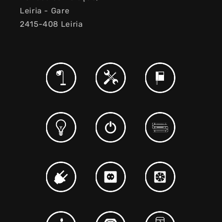
Leiria - Gare
2415-408 Leiria