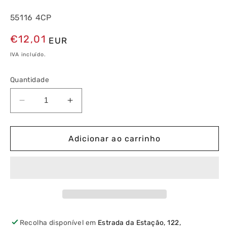
55116 4CP
Preço
€12,01
EUR
normal
IVA incluído.
Quantidade
Diminuir
Aumentar
a
a
quantidade
quantidade
de
de
Adicionar ao carrinho
Disjuntor
Disjuntor
MT
MT
4P
4P
4,5kA
4,5kA
16A
16A
Curva
Curva
C
C
Recolha disponível em
Estrada da Estação, 122,