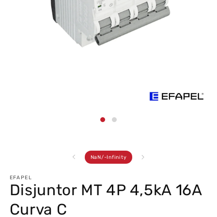
Abrir
conteúdo
multimédia
1
em
modal
de
NaN
/
-Infinity
EFAPEL
Disjuntor MT 4P 4,5kA 16A
Curva C