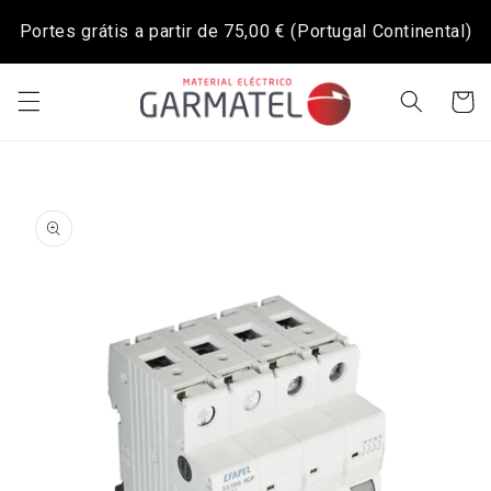
Saltar
para o
Portes grátis a partir de
75,00 €
(Portugal Continental)
conteúdo
Carrinh
Saltar para
a
informação
do produto