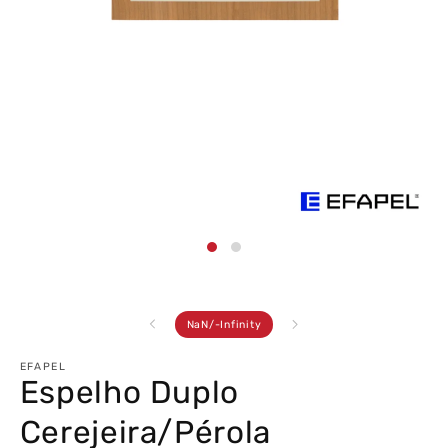
Abrir
conteúdo
multimédia
1
em
modal
de
NaN
/
-Infinity
EFAPEL
Espelho Duplo
Cerejeira/Pérola