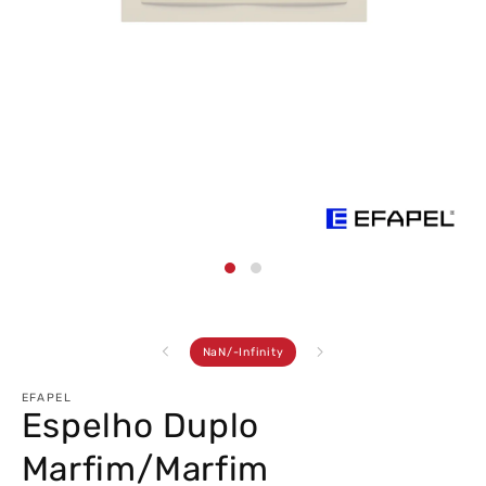
Abrir
conteúdo
multimédia
1
em
modal
de
NaN
/
-Infinity
EFAPEL
Espelho Duplo
Marfim/Marfim