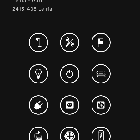
Leiria - Gare
2415-408 Leiria