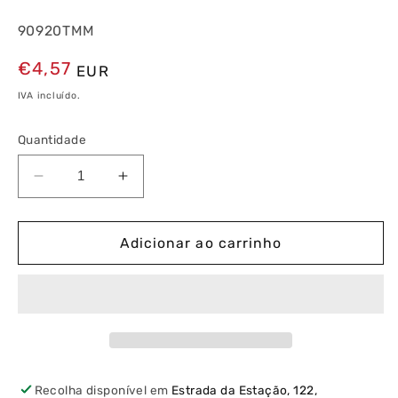
90920TMM
Preço
€4,57
EUR
normal
IVA incluído.
Quantidade
Diminuir
Aumentar
a
a
quantidade
quantidade
de
de
Adicionar ao carrinho
Espelho
Espelho
Duplo
Duplo
Marfim/Marfim
Marfim/Marfim
Recolha disponível em
Estrada da Estação, 122,