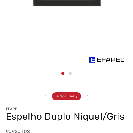
Abrir
conteúdo
multimédia
1
em
modal
de
NaN
/
-Infinity
EFAPEL
Espelho Duplo Níquel/Gris
90920TQS