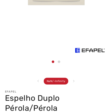
Abrir
conteúdo
multimédia
1
em
modal
de
NaN
/
-Infinity
EFAPEL
Espelho Duplo
Pérola/Pérola