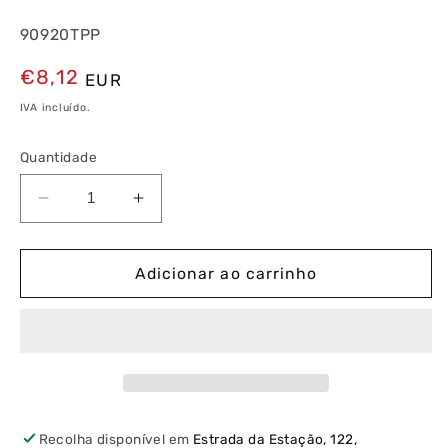
90920TPP
Preço
€8,12
EUR
normal
IVA incluído.
Quantidade
Diminuir
Aumentar
a
a
quantidade
quantidade
de
de
Adicionar ao carrinho
Espelho
Espelho
Duplo
Duplo
Pérola/Pérola
Pérola/Pérola
Recolha disponível em
Estrada da Estação, 122,