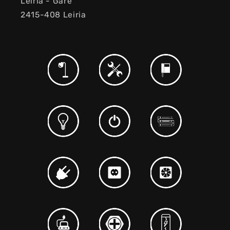
Leiria - Gare
2415-408 Leiria