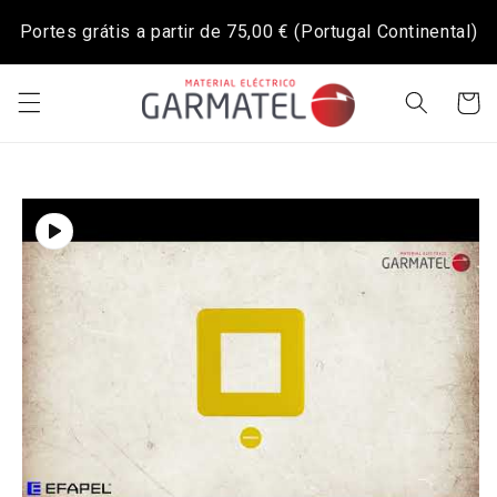
Saltar
para o
Portes grátis a partir de
75,00 €
(Portugal Continental)
conteúdo
Carrinh
Saltar para
a
informação
do produto