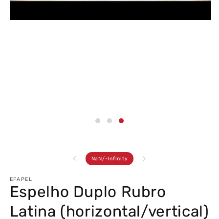
Abrir
conteúdo
multimédia
3
em
modal
de
NaN
/
-Infinity
EFAPEL
Espelho Duplo Rubro
Latina (horizontal/vertical)