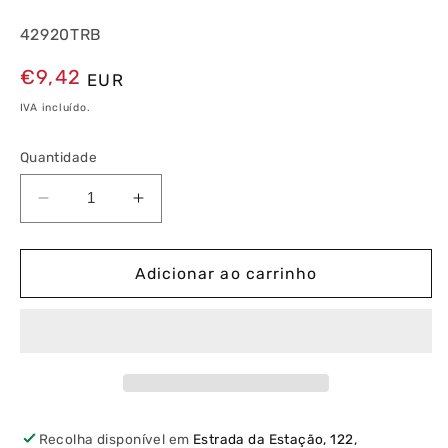
42920TRB
Preço
€9,42
EUR
normal
IVA incluído.
Quantidade
Diminuir
Aumentar
a
a
quantidade
quantidade
de
de
Adicionar ao carrinho
Espelho
Espelho
Duplo
Duplo
Rubro
Rubro
Latina
Latina
(horizontal/vertical)
(horizontal/vertical)
Recolha disponível em
Estrada da Estação, 122,