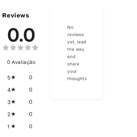
Reviews
0.0
No
reviews
yet, lead
the way
and
0
Avaliação
share
your
0
5
thoughts
0
4
0
3
0
2
0
1