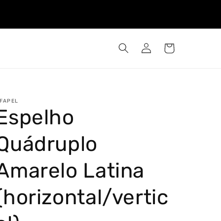
Iniciar
Carrinho
sessão
FAPEL
Espelho
Quádruplo
Amarelo Latina
(horizontal/vertic