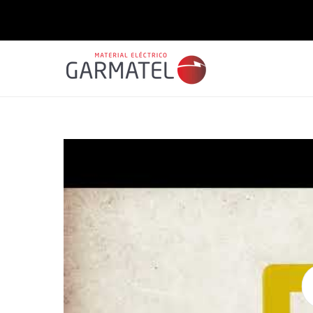
Saltar
para o
conteúdo
Saltar para
a
informação
do produto