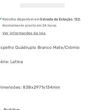
Mate/Crómio
Mate/Crómio
Latina
Latina
(horizontal/vertical)
(horizontal/vertical)
Recolha disponível em
Estrada da Estação, 122,
Normalmente pronto em 24 horas
Ver informações da loja
Espelho Quádruplo Branco Mate/Crómio
ia
érie: Latina
Dimensões: 838x2971x134mm
Partilhar