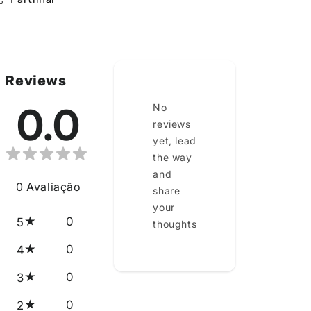
Reviews
0.0
No
reviews
yet, lead
the way
and
0
Avaliação
share
your
0
5
thoughts
0
4
0
3
0
2