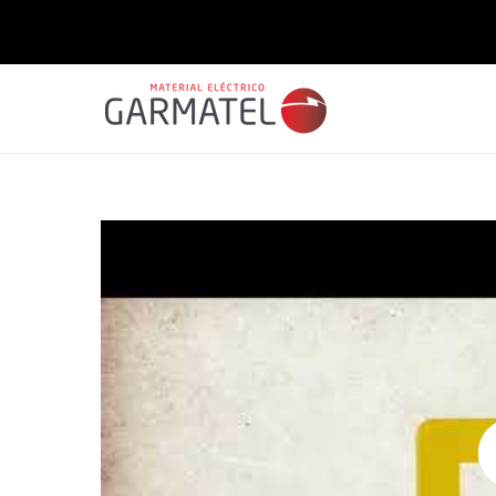
Saltar
para o
conteúdo
Saltar para
a
informação
do produto