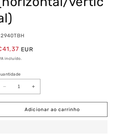
(horizontal/vertic
al)
42940TBH
Preço
€41,37
EUR
normal
VA incluído.
uantidade
Diminuir
Aumentar
a
a
quantidade
quantidade
de
de
Adicionar ao carrinho
Espelho
Espelho
Quádruplo
Quádruplo
Branco
Branco