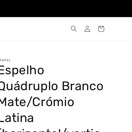
Iniciar
Carrinho
sessão
FAPEL
Espelho
Quádruplo Branco
Mate/Crómio
Latina