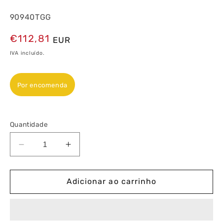
90940TGG
Preço
€112,81
EUR
normal
IVA incluído.
Por encomenda
Quantidade
Diminuir
Aumentar
a
a
quantidade
quantidade
de
de
Adicionar ao carrinho
Espelho
Espelho
Quádruplo
Quádruplo
Granito/Gelo
Granito/Gelo