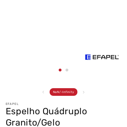
Abrir
conteúdo
multimédia
1
em
modal
de
NaN
/
-Infinity
EFAPEL
Espelho Quádruplo
Granito/Gelo