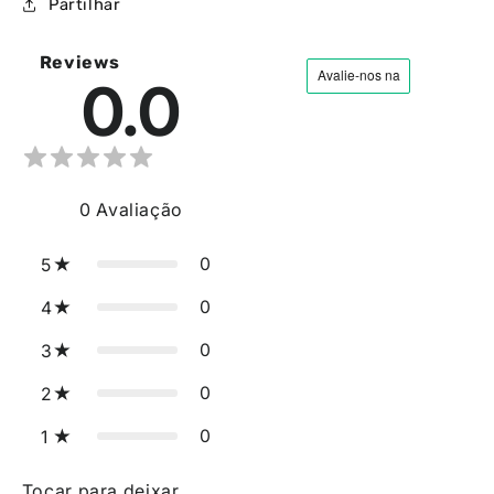
Partilhar
Reviews
0.0
0
Avaliação
0
5
0
4
0
3
0
2
0
1
Tocar para deixar