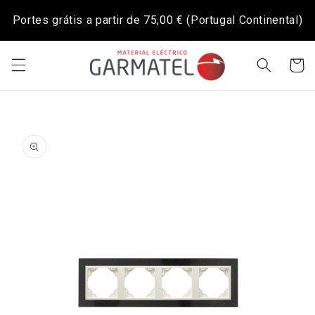
Saltar
para o
Portes grátis a partir de
75,00 €
(Portugal Continental)
conteúdo
Carrinh
Saltar para
a
informação
do produto