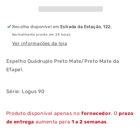
Mate/Preto
Mate/Preto
Mate
Mate
Recolha disponível em
Estrada da Estação, 122,
Normalmente pronto em 24 horas
Ver informações da loja
Espelho Quádruplo Preto Mate/Preto Mate da
Efapel.
Série: Logus 90
Produto disponível apenas no
fornecedor
. O
prazo
de entrega
aumenta para
1 a 2 semanas
.