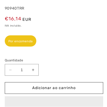
90940TRR
Preço
€16,14
EUR
normal
IVA incluído.
Por encomenda
Quantidade
Diminuir
Aumentar
a
a
quantidade
quantidade
de
de
Adicionar ao carrinho
Espelho
Espelho
Quádruplo
Quádruplo
Preto
Preto