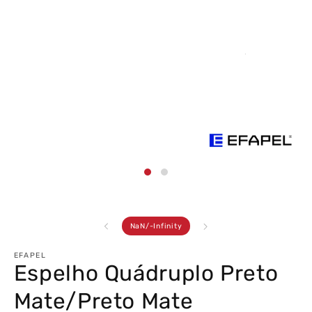
Abrir
conteúdo
multimédia
1
em
modal
de
NaN
/
-Infinity
EFAPEL
Espelho Quádruplo Preto
Mate/Preto Mate