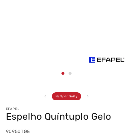
Abrir
conteúdo
multimédia
1
em
modal
de
NaN
/
-Infinity
EFAPEL
Espelho Quíntuplo Gelo
90950TGE