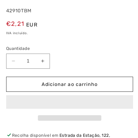
42910TBM
Preço
€2,21
EUR
normal
IVA incluído.
Quantidade
Diminuir
Aumentar
a
a
quantidade
quantidade
de
de
Adicionar ao carrinho
Espelho
Espelho
Simples
Simples
Branco
Branco
Mate
Mate
Latina
Latina
Recolha disponível em
Estrada da Estação, 122,