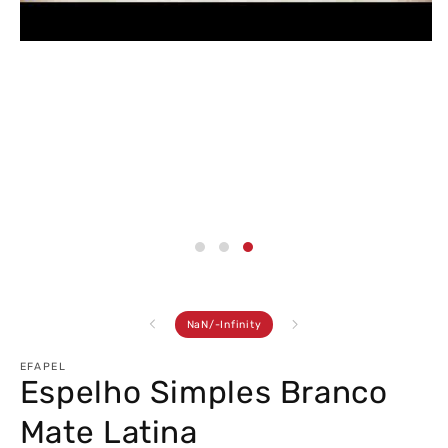
Abrir
conteúdo
multimédia
3
em
modal
de
NaN
/
-Infinity
EFAPEL
Espelho Simples Branco
Mate Latina