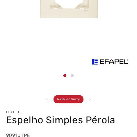
Abrir
conteúdo
multimédia
1
em
modal
de
NaN
/
-Infinity
EFAPEL
Espelho Simples Pérola
90910TPE