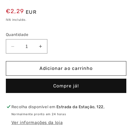
Preço
€2,29
EUR
normal
IVA incluído.
Quantidade
Diminuir
Aumentar
a
a
quantidade
quantidade
de
de
Adicionar ao carrinho
Espelho
Espelho
Simples
Simples
Compre já!
Pérola
Pérola
Recolha disponível em
Estrada da Estação, 122,
Normalmente pronto em 24 horas
Ver informações da loja