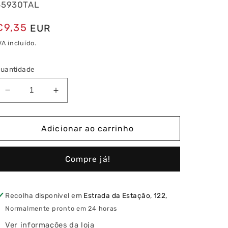
45930TAL
Preço
€9,35
EUR
normal
VA incluído.
uantidade
Diminuir
Aumentar
a
a
quantidade
quantidade
de
de
Adicionar ao carrinho
Espelho
Espelho
Triplo
Triplo
Compre já!
Alumina
Alumina
(horizontal/vertical)
(horizontal/vertical)
Recolha disponível em
Estrada da Estação, 122,
Normalmente pronto em 24 horas
Ver informações da loja