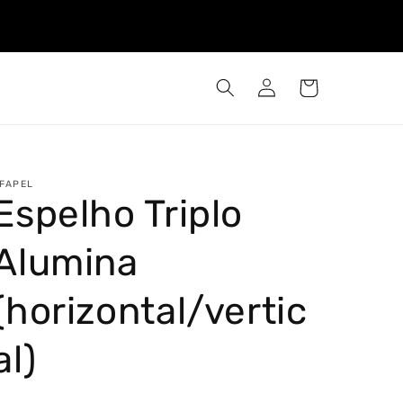
Iniciar
Carrinho
sessão
FAPEL
Espelho Triplo
Alumina
(horizontal/vertic
al)