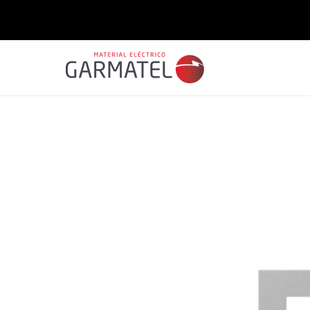
Saltar
para o
conteúdo
Saltar para
a
informação
do produto