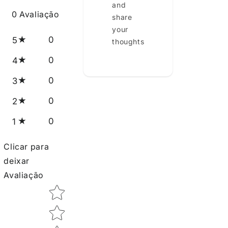
and
0
Avaliação
share
your
0
5
thoughts
0
4
0
3
0
2
0
1
Clicar para
deixar
Avaliação
Star rating