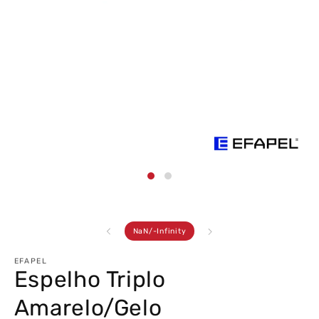
Abrir
conteúdo
multimédia
1
em
modal
de
NaN
/
-Infinity
EFAPEL
Espelho Triplo
Amarelo/Gelo