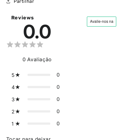
Partilhar
Reviews
0.0
0
Avaliação
0
5
0
4
0
3
0
2
0
1
Tocar para deixar