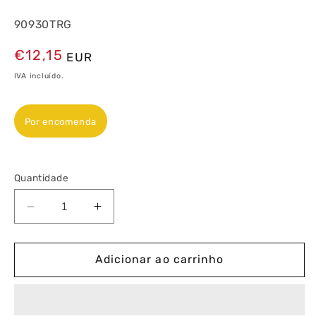
90930TRG
Preço
€12,15
EUR
normal
IVA incluído.
Por encomenda
Quantidade
Diminuir
Aumentar
a
a
quantidade
quantidade
de
de
Adicionar ao carrinho
Espelho
Espelho
Triplo
Triplo
Amarelo/Gelo
Amarelo/Gelo