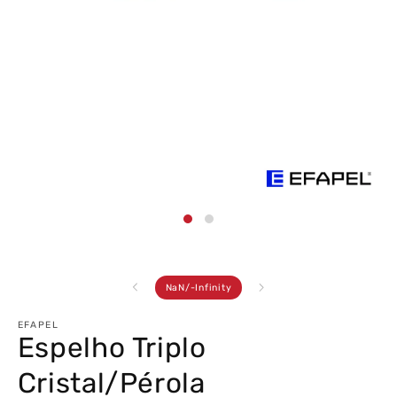
Abrir
conteúdo
multimédia
1
em
modal
de
NaN
/
-Infinity
EFAPEL
Espelho Triplo
Cristal/Pérola