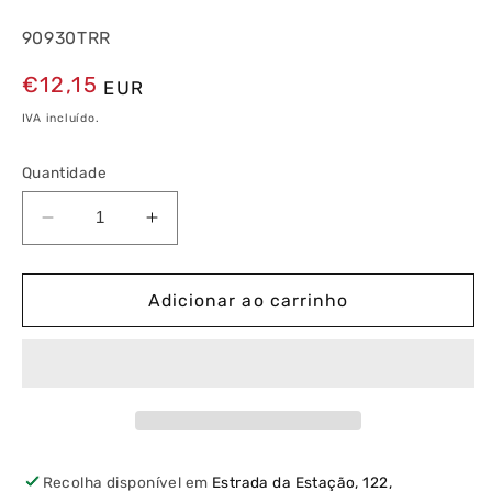
90930TRR
Preço
€12,15
EUR
normal
IVA incluído.
Quantidade
Diminuir
Aumentar
a
a
quantidade
quantidade
de
de
Adicionar ao carrinho
Espelho
Espelho
Triplo
Triplo
Preto
Preto
Mate/Preto
Mate/Preto
Mate
Mate
Recolha disponível em
Estrada da Estação, 122,