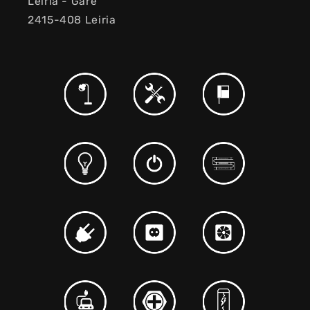
Leiria - Gare
2415-408 Leiria