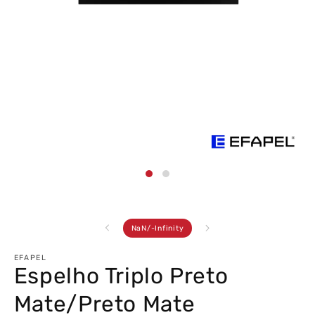
Abrir
conteúdo
multimédia
1
em
modal
de
NaN
/
-Infinity
EFAPEL
Espelho Triplo Preto
Mate/Preto Mate