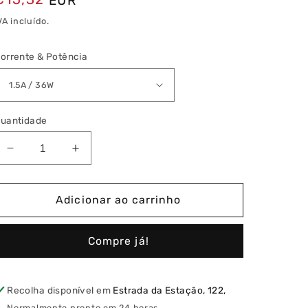
EUR
normal
VA incluído.
orrente & Potência
uantidade
Diminuir
Aumentar
a
a
quantidade
quantidade
de
de
Adicionar ao carrinho
Fonte
Fonte
de
de
Compre já!
Alimentação
Alimentação
GPV
GPV
-
-
24V
24V
Recolha disponível em
Estrada da Estação, 122,
IP67
IP67
Normalmente pronto em 24 horas