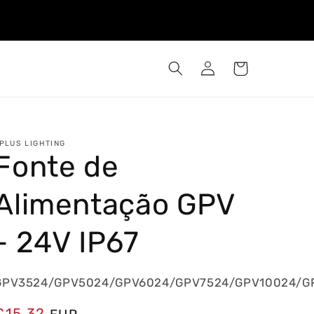
Iniciar
Carrinho
sessão
PLUS LIGHTING
Fonte de
Alimentação GPV
- 24V IP67
GPV3524/GPV5024/GPV6024/GPV7524/GPV10024/G
Preço
€15,32