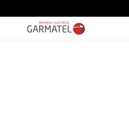
Saltar
para o
conteúdo
Saltar para
a
informação
do produto