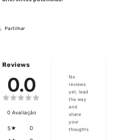
Partilhar
Reviews
0.0
No
reviews
yet, lead
the way
and
0
Avaliação
share
your
0
5
thoughts