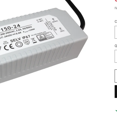
I
C
Q