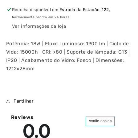
56233
56233
Recolha disponível em
Estrada da Estação, 122,
1200MM
1200MM
Normalmente pronto em 24 horas
18W
18W
865
865
Ver informações da loja
Potência: 18W | Fluxo Luminoso: 1900 lm | Ciclo de
Vida: 15000h | CRI: >80 | Suporte de lâmpada: G13 |
IP20 | Acabamento do Vidro: Fosco | Dimensões:
1212x28mm
Partilhar
Reviews
0.0