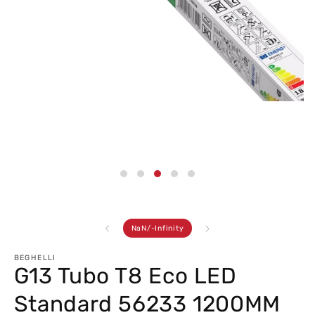
Abrir
conteúdo
multimédia
3
em
modal
de
NaN
/
-Infinity
BEGHELLI
G13 Tubo T8 Eco LED
Standard 56233 1200MM