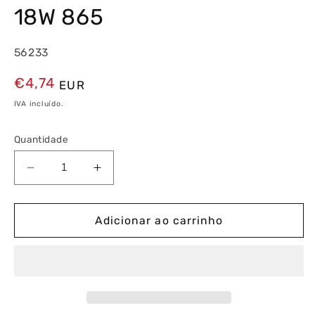
18W 865
56233
Preço
€4,74
EUR
normal
IVA incluído.
Quantidade
Diminuir
Aumentar
a
a
quantidade
quantidade
de
de
Adicionar ao carrinho
G13
G13
Tubo
Tubo
T8
T8
Eco
Eco
LED
LED
Standard
Standard