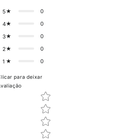
0
5
0
4
0
3
0
2
0
1
licar para deixar
valiação
Star rating