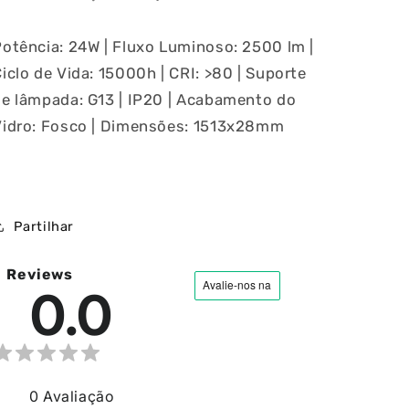
24W
24W
865
865
otência: 24W | Fluxo Luminoso: 2500 lm |
iclo de Vida: 15000h | CRI: >80 | Suporte
ia
de lâmpada: G13 | IP20 | Acabamento do
Vidro: Fosco | Dimensões: 1513x28mm
Partilhar
Reviews
0.0
0
Avaliação