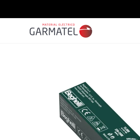
Saltar
para o
conteúdo
Saltar para
a
informação
do produto