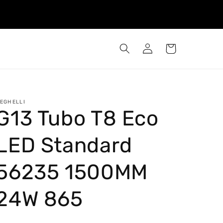
Iniciar
Carrinho
sessão
EGHELLI
G13 Tubo T8 Eco
LED Standard
56235 1500MM
24W 865