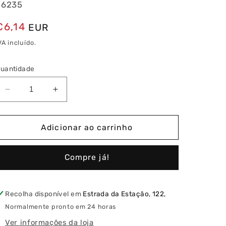
56235
Preço
€6,14
EUR
normal
VA incluído.
uantidade
Diminuir
Aumentar
a
a
quantidade
quantidade
de
de
Adicionar ao carrinho
G13
G13
Tubo
Tubo
Compre já!
T8
T8
Eco
Eco
LED
LED
Standard
Standard
Recolha disponível em
Estrada da Estação, 122,
56235
56235
Normalmente pronto em 24 horas
1500MM
1500MM
Ver informações da loja