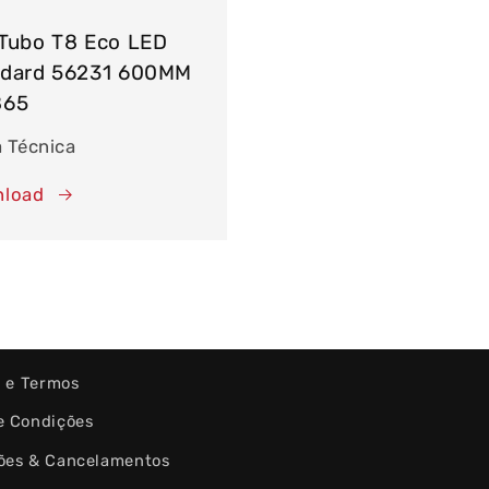
Tubo T8 Eco LED
ndard 56231 600MM
865
a Técnica
load
s e Termos
e Condições
ões & Cancelamentos