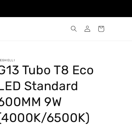
Iniciar
Carrinho
sessão
EGHELLI
G13 Tubo T8 Eco
LED Standard
600MM 9W
(4000K/6500K)