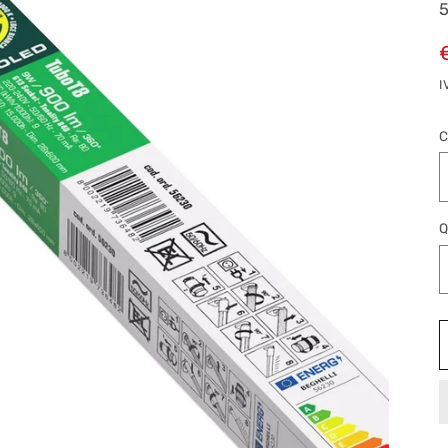
I
C
Q