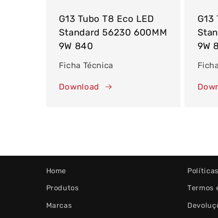
G13 Tubo T8 Eco LED
G13 
Standard 56230 600MM
Sta
9W 840
9W 
Ficha Técnica
Fich
Download
Down
Home
Política
Produtos
Termos 
Marcas
Devoluç