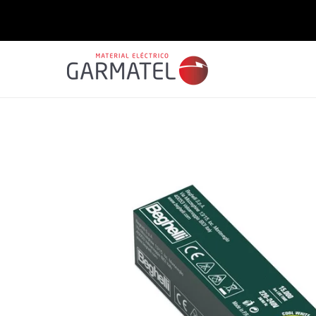
Saltar
para o
conteúdo
Saltar para
a
informação
do produto