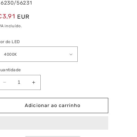
56230/56231
Preço
€3,91
EUR
normal
VA incluído.
or do LED
uantidade
Diminuir
Aumentar
a
a
quantidade
quantidade
de
de
Adicionar ao carrinho
G13
G13
Tubo
Tubo
T8
T8
Eco
Eco