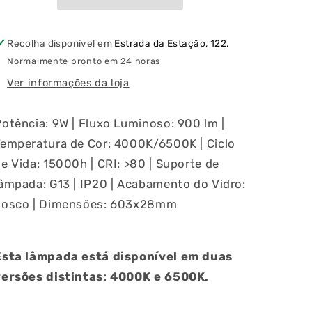
LED
LED
Standard
Standard
600MM
600MM
Recolha disponível em
Estrada da Estação, 122,
9W
9W
ia
Normalmente pronto em 24 horas
(4000K/6500K)
(4000K/6500K)
Ver informações da loja
otência: 9W | Fluxo Luminoso: 900 lm |
Temperatura de Cor: 4000K/6500K |
Ciclo
e Vida: 15000h | CRI: >80 | Suporte de
âmpada: G13 | IP20 | Acabamento do Vidro:
Fosco | Dimensões: 603x28mm
Esta lâmpada está disponível em duas
versões distintas: 4000K e 6500K.