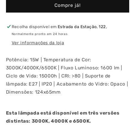
Saving
Saving
Compre já!
LED
LED
Standard
Standard
15W
15W
E27
E27
Recolha disponível em
Estrada da Estação, 122,
(3000K/4000K/6500K)
(3000K/4000K/6500K)
Normalmente pronto em 24 horas
Ver informações da loja
Potência: 15W | Temperatura de Cor:
3000K/4000K/6500K | Fluxo Luminoso: 1600 lm |
Ciclo de Vida: 15000h | CRI: >80 | Suporte de
lâmpada: E27 | IP20 | Acabamento do Vidro: Opaco |
Dimensões: 124x65mm
Esta lâmpada está disponível em três versões
distintas: 3000K, 4000K e 6500K.