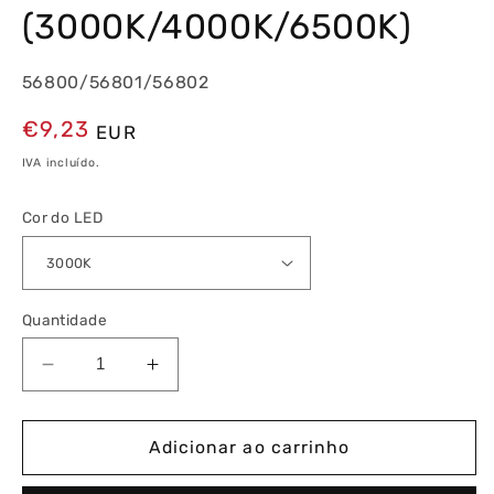
(3000K/4000K/6500K)
56800/56801/56802
Preço
€9,23
EUR
normal
IVA incluído.
Cor do LED
Quantidade
Diminuir
Aumentar
a
a
quantidade
quantidade
de
de
Adicionar ao carrinho
Goccia
Goccia