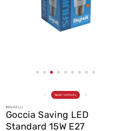
Abrir
conteúdo
multimédia
3
em
modal
de
NaN
/
-Infinity
BEGHELLI
Goccia Saving LED
Standard 15W E27