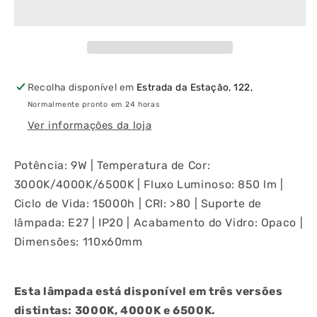
Saving
Saving
LED
LED
Standard
Standard
9W
9W
E27
E27
(3000K/4000K/6500K)
(3000K/4000K/6500K)
Recolha disponível em
Estrada da Estação, 122,
Normalmente pronto em 24 horas
Ver informações da loja
Potência: 9W | Temperatura de Cor:
3000K/4000K/6500K | Fluxo Luminoso: 850 lm |
Ciclo de Vida: 15000h | CRI: >80 | Suporte de
lâmpada: E27 | IP20 | Acabamento do Vidro: Opaco |
Dimensões: 110x60mm
Esta lâmpada está disponível em três versões
distintas: 3000K, 4000K e 6500K.