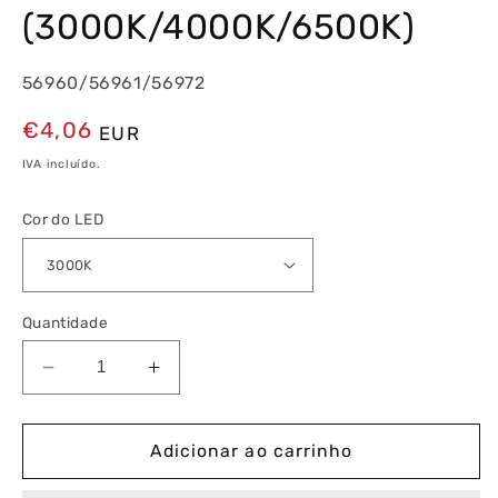
(3000K/4000K/6500K)
56960/56961/56972
Preço
€4,06
EUR
normal
IVA incluído.
Cor do LED
Quantidade
Diminuir
Aumentar
a
a
quantidade
quantidade
de
de
Adicionar ao carrinho
Goccia
Goccia