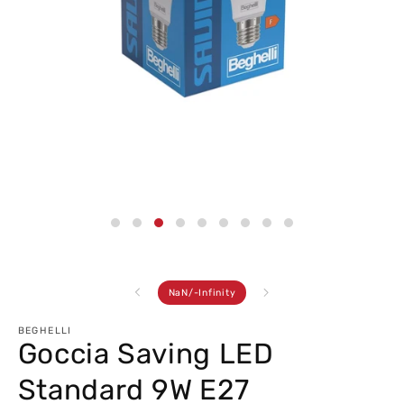
Abrir
conteúdo
multimédia
3
em
modal
de
NaN
/
-Infinity
BEGHELLI
Goccia Saving LED
Standard 9W E27