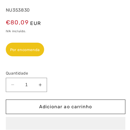
NU353830
Preço
€80,09
EUR
normal
IVA incluído.
Por encomenda
Quantidade
Diminuir
Aumentar
a
a
quantidade
quantidade
de
de
Adicionar ao carrinho
Interruptor
Interruptor
10A
10A
Nova
Nova