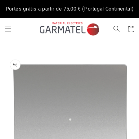
Saltar
para o
Portes grátis a partir de
75,00 €
(Portugal Continental)
conteúdo
Carrinh
Saltar para
a
informação
do produto