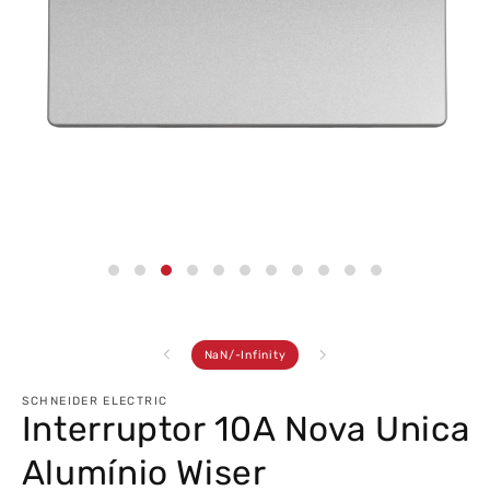
Abrir
conteúdo
multimédia
3
em
modal
de
NaN
/
-Infinity
SCHNEIDER ELECTRIC
Interruptor 10A Nova Unica
Alumínio Wiser